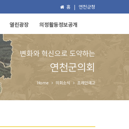
홈
|
연천군청
열린광장
의정활동정보공개
변화와 혁신으로 도약하는
연천군의회
Home
의회소식
조례안예고