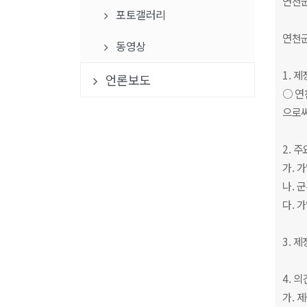
연천
포토갤러리
연천군
동영상
1. 
언론보도
○ 연
으로써
2. 
가. 
나. 
다. 
3. 
4. 
가. 