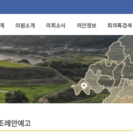
개
의원소개
의회소식
의안정보
회의록검색
조례안예고