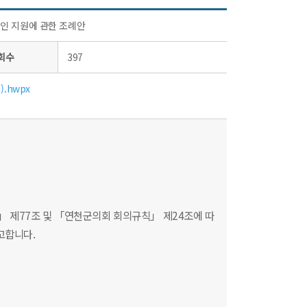
인 지원에 관한 조례안
회수
397
.hwpx
 제77조 및 「연천군의회 회의규칙」 제24조에 따
고합니다.