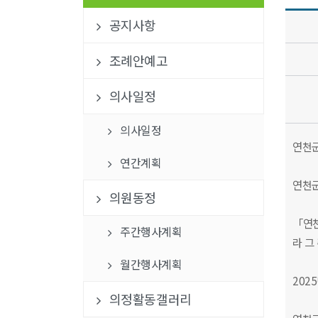
공지사항
조례안예고
의사일정
의사일정
연천군
연간계획
연천군
의원동정
「연천
주간행사계획
라 그
월간행사계획
202
의정활동갤러리